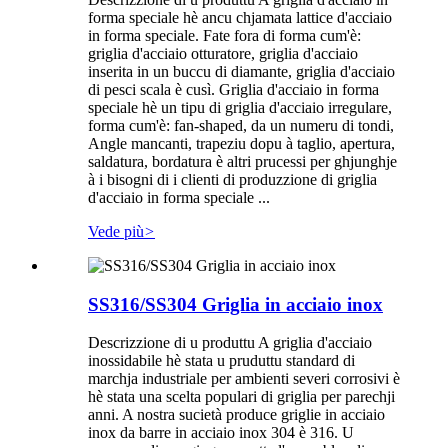
forma speciale hè ancu chjamata lattice d'acciaio
in forma speciale. Fate fora di forma cum'è:
griglia d'acciaio otturatore, griglia d'acciaio
inserita in un buccu di diamante, griglia d'acciaio
di pesci scala è cusì. Griglia d'acciaio in forma
speciale hè un tipu di griglia d'acciaio irregulare,
forma cum'è: fan-shaped, da un numeru di tondi,
Angle mancanti, trapeziu dopu à taglio, apertura,
saldatura, bordatura è altri prucessi per ghjunghje
à i bisogni di i clienti di produzzione di griglia
d'acciaio in forma speciale ...
Vede più
>
SS316/SS304 Griglia in acciaio inox
Descrizzione di u produttu A griglia d'acciaio
inossidabile hè stata u pruduttu standard di
marchja industriale per ambienti severi corrosivi è
hè stata una scelta populari di griglia per parechji
anni. A nostra sucietà produce griglie in acciaio
inox da barre in acciaio inox 304 è 316. U