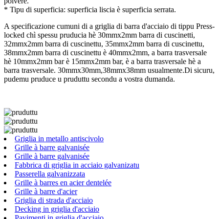
polvere.
* Tipu di superficia: superficia liscia è superficia serrata.
A specificazione cumuni di a griglia di barra d'acciaio di tippu Press-
locked chì spessu pruducia hè 30mmx2mm barra di cuscinetti,
32mmx2mm barra di cuscinettu, 35mmx2mm barra di cuscinettu,
38mmx2mm barra di cuscinettu è 40mmx2mm, a barra trasversale
hè 10mmx2mm bar è 15mmx2mm bar, è a barra trasversale hè a
barra trasversale. 30mmx30mm,38mmx38mm usualmente.Di sicuru,
pudemu pruduce u pruduttu secondu a vostra dumanda.
Griglia in metallo antiscivolo
Grille à barre galvanisée
Grille à barre galvanisée
Fabbrica di griglia in acciaio galvanizatu
Passerella galvanizzata
Grille à barres en acier dentelée
Grille à barre d'acier
Griglia di strada d'acciaio
Decking in griglia d'acciaio
Pavimenti in griglia d'acciaio