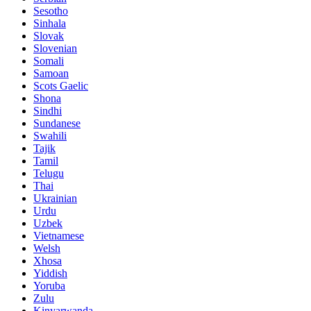
Sesotho
Sinhala
Slovak
Slovenian
Somali
Samoan
Scots Gaelic
Shona
Sindhi
Sundanese
Swahili
Tajik
Tamil
Telugu
Thai
Ukrainian
Urdu
Uzbek
Vietnamese
Welsh
Xhosa
Yiddish
Yoruba
Zulu
Kinyarwanda