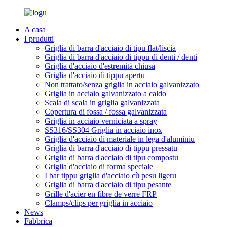
A casa
I prudutti
Griglia di barra d'acciaio di tipu flat/liscia
Griglia di barra d'acciaio di tippu di denti / denti
Griglia d'acciaio d'estremità chiusa
Griglia d'acciaio di tippu apertu
Non trattato/senza griglia in acciaio galvanizzato
Griglia in acciaio galvanizzato a caldo
Scala di scala in griglia galvanizzata
Copertura di fossa / fossa galvanizzata
Griglia in acciaio verniciata a spray
SS316/SS304 Griglia in acciaio inox
Griglia d'acciaio di materiale in lega d'aluminiu
Griglia di barra d'acciaio di tippu pressatu
Griglia di barra d'acciaio di tipu compostu
Griglia d'acciaio di forma speciale
I bar tippu griglia d'acciaio cù pesu ligeru
Griglia di barra d'acciaio di tipu pesante
Grille d'acier en fibre de verre FRP
Clamps/clips per griglia in acciaio
News
Fabbrica