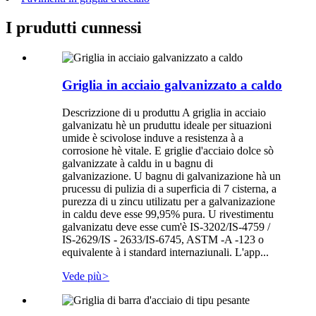
I prudutti cunnessi
Griglia in acciaio galvanizzato a caldo
Descrizzione di u produttu A griglia in acciaio
galvanizatu hè un pruduttu ideale per situazioni
umide è scivolose induve a resistenza à a
corrosione hè vitale. E griglie d'acciaio dolce sò
galvanizzate à caldu in u bagnu di
galvanizazione. U bagnu di galvanizazione hà un
prucessu di pulizia di a superficia di 7 cisterna, a
purezza di u zincu utilizatu per a galvanizazione
in caldu deve esse 99,95% pura. U rivestimentu
galvanizatu deve esse cum'è IS-3202/IS-4759 /
IS-2629/IS - 2633/IS-6745, ASTM -A -123 o
equivalente à i standard internaziunali. L'app...
Vede più
>