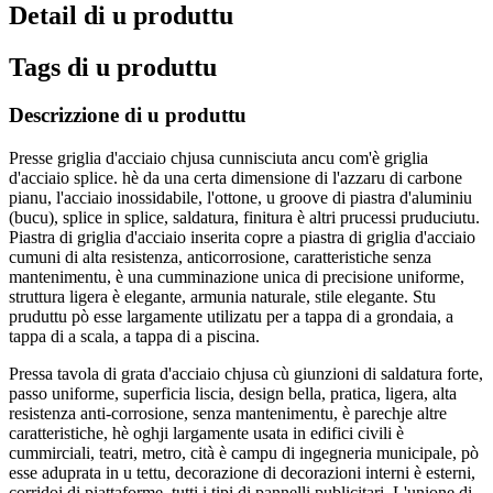
Detail di u produttu
Tags di u produttu
Descrizzione di u produttu
Presse griglia d'acciaio chjusa cunnisciuta ancu com'è griglia
d'acciaio splice. hè da una certa dimensione di l'azzaru di carbone
pianu, l'acciaio inossidabile, l'ottone, u groove di piastra d'aluminiu
(bucu), splice in splice, saldatura, finitura è altri prucessi pruduciutu.
Piastra di griglia d'acciaio inserita copre a piastra di griglia d'acciaio
cumuni di alta resistenza, anticorrosione, caratteristiche senza
mantenimentu, è una cumminazione unica di precisione uniforme,
struttura ligera è elegante, armunia naturale, stile elegante. Stu
pruduttu pò esse largamente utilizatu per a tappa di a grondaia, a
tappa di a scala, a tappa di a piscina.
Pressa tavola di grata d'acciaio chjusa cù giunzioni di saldatura forte,
passo uniforme, superficia liscia, design bella, pratica, ligera, alta
resistenza anti-corrosione, senza mantenimentu, è parechje altre
caratteristiche, hè oghji largamente usata in edifici civili è
cummirciali, teatri, metro, cità è campu di ingegneria municipale, pò
esse aduprata in u tettu, decorazione di decorazioni interni è esterni,
corridoi di piattaforme, tutti i tipi di pannelli publicitari. L'unione di