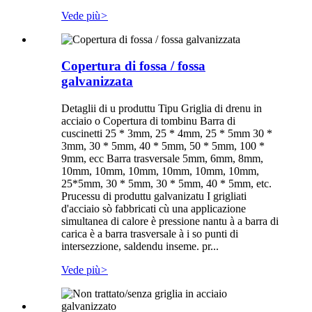
Vede più
>
Copertura di fossa / fossa
galvanizzata
Detaglii di u produttu Tipu Griglia di drenu in
acciaio o Copertura di tombinu Barra di
cuscinetti 25 * 3mm, 25 * 4mm, 25 * 5mm 30 *
3mm, 30 * 5mm, 40 * 5mm, 50 * 5mm, 100 *
9mm, ecc Barra trasversale 5mm, 6mm, 8mm,
10mm, 10mm, 10mm, 10mm, 10mm, 10mm,
25*5mm, 30 * 5mm, 30 * 5mm, 40 * 5mm, etc.
Prucessu di produttu galvanizatu I grigliati
d'acciaio sò fabbricati cù una applicazione
simultanea di calore è pressione nantu à a barra di
carica è a barra trasversale à i so punti di
intersezzione, saldendu inseme. pr...
Vede più
>