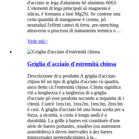
d'acciaio in lega d'aluminiu hè aluminiu 6063.
L'elementi di lega principali sò magnesiu è
siliciu, è formanu a fase Mg2Si. Se cuntene una
certa quantità di manganese è cromu, pò
neutralizà l'effetti cattivi di ferru. pre-stretching
attraversu u prucessu di trattamentu termicu o ...
Vede più
>
Griglia d'acciaio d'estremità chiusa
Descrizzione di u produttu A griglia d'acciaio
chjusa hè un tipu di griglia d'acciaio cù quadru,
ancu dettu cù l'estremità chjusa. Chistu significa
chì a lunghezza è a larghezza di a griglia
d'acciaio pò esse prodotta secondu u requisitu di i
clienti. Cum'è 1mx1m, 1mx2m, 1mx3m, 2mx3m
è cusì. A griglia d'acciaio hè una bona scelta per a
forza, a sicurità, u costu à longu andà è a
durabilità. La grille à barres est constituée d'une
série de barres portantes, soudées (ou autrement
assemblées) à divers intervalles à des barres
transversales perpendiculaires à la...