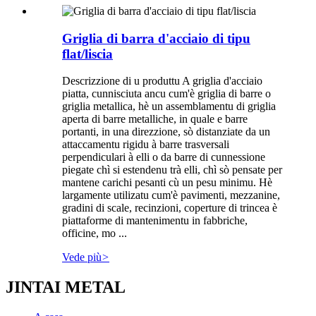
Griglia di barra d'acciaio di tipu
flat/liscia
Descrizzione di u produttu A griglia d'acciaio
piatta, cunnisciuta ancu cum'è griglia di barre o
griglia metallica, hè un assemblamentu di griglia
aperta di barre metalliche, in quale e barre
portanti, in una direzzione, sò distanziate da un
attaccamentu rigidu à barre trasversali
perpendiculari à elli o da barre di cunnessione
piegate chì si estendenu trà elli, chì sò pensate per
mantene carichi pesanti cù un pesu minimu. Hè
largamente utilizatu cum'è pavimenti, mezzanine,
gradini di scale, recinzioni, coperture di trincea è
piattaforme di mantenimentu in fabbriche,
officine, mo ...
Vede più
>
JINTAI METAL