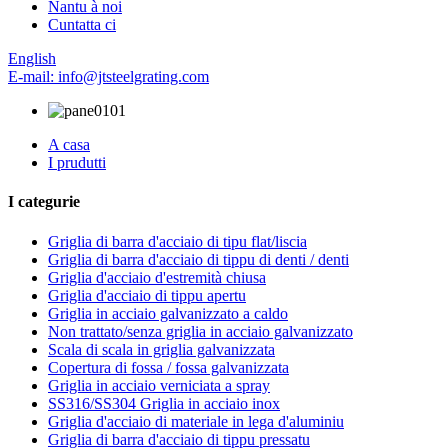
Nantu à noi
Cuntatta ci
English
E-mail: info@jtsteelgrating.com
A casa
I prudutti
I categurie
Griglia di barra d'acciaio di tipu flat/liscia
Griglia di barra d'acciaio di tippu di denti / denti
Griglia d'acciaio d'estremità chiusa
Griglia d'acciaio di tippu apertu
Griglia in acciaio galvanizzato a caldo
Non trattato/senza griglia in acciaio galvanizzato
Scala di scala in griglia galvanizzata
Copertura di fossa / fossa galvanizzata
Griglia in acciaio verniciata a spray
SS316/SS304 Griglia in acciaio inox
Griglia d'acciaio di materiale in lega d'aluminiu
Griglia di barra d'acciaio di tippu pressatu