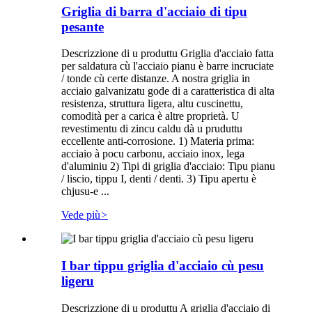
Griglia di barra d'acciaio di tipu
pesante
Descrizzione di u produttu Griglia d'acciaio fatta
per saldatura cù l'acciaio pianu è barre incruciate
/ tonde cù certe distanze. A nostra griglia in
acciaio galvanizatu gode di a caratteristica di alta
resistenza, struttura ligera, altu cuscinettu,
comodità per a carica è altre proprietà. U
revestimentu di zincu caldu dà u pruduttu
eccellente anti-corrosione. 1) Materia prima:
acciaio à pocu carbonu, acciaio inox, lega
d'aluminiu 2) Tipi di griglia d'acciaio: Tipu pianu
/ liscio, tippu I, denti / denti. 3) Tipu apertu è
chjusu-e ...
Vede più
>
I bar tippu griglia d'acciaio cù pesu
ligeru
Descrizzione di u produttu A griglia d'acciaio di