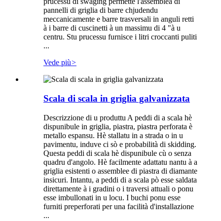
prucessu di swaging permette l'assemblea di
pannelli di griglia di barre chjudendu
meccanicamente e barre trasversali in anguli retti
à i barre di cuscinetti à un massimu di 4 "à u
centru. Stu prucessu furnisce i litri croccanti puliti
...
Vede più
>
Scala di scala in griglia galvanizzata
Descrizzione di u produttu A peddi di a scala hè
dispunibule in griglia, piastra, piastra perforata è
metallo espansu. Hè stallatu in a strada o in u
pavimentu, induve ci sò e probabilità di skidding.
Questa peddi di scala hè dispunibule cù o senza
quadru d'angolo. Hè facilmente adattatu nantu à a
griglia esistenti o assemblee di piastra di diamante
insicuri. Intantu, a peddi di a scala pò esse saldata
direttamente à i gradini o i traversi attuali o ponu
esse imbullonati in u locu. I buchi ponu esse
furniti preperforati per una facilità d'installazione
...