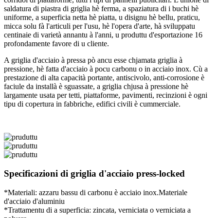
saldatura di piastra di griglia hè ferma, a spaziatura di i buchi hè
uniforme, a superficia netta hè piatta, u disignu hè bellu, praticu,
micca solu fà l'articuli per l'usu, hè l'opera d'arte, hà sviluppatu
centinaie di varietà annantu à l'anni, u produttu d'esportazione 16
profondamente favore di u cliente.
A griglia d'acciaio à pressa pò ancu esse chjamata griglia à
pressione, hè fatta d'acciaio à pocu carbonu o in acciaio inox. Cù a
prestazione di alta capacità portante, antiscivolo, anti-corrosione è
faciule da installà è sguassate, a griglia chjusa à pressione hè
largamente usata per tetti, piattaforme, pavimenti, recinzioni è ogni
tipu di copertura in fabbriche, edifici civili è cummerciale.
Specificazioni di griglia d'acciaio press-locked
*Materiali: azzaru bassu di carbonu è acciaio inox.Materiale
d'acciaio d'aluminiu
*Trattamentu di a superficia: zincata, verniciata o verniciata a