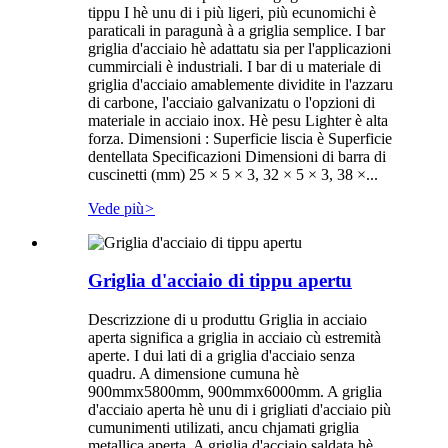
tippu I hè unu di i più ligeri, più ecunomichi è
paraticali in paragunà à a griglia semplice. I bar
griglia d'acciaio hè adattatu sia per l'applicazioni
cummirciali è industriali. I bar di u materiale di
griglia d'acciaio amablemente dividite in l'azzaru
di carbone, l'acciaio galvanizatu o l'opzioni di
materiale in acciaio inox. Hè pesu Lighter è alta
forza. Dimensioni : Superficie liscia è Superficie
dentellata Specificazioni Dimensioni di barra di
cuscinetti (mm) 25 × 5 × 3, 32 × 5 × 3, 38 ×...
Vede più
>
Griglia d'acciaio di tippu apertu
Descrizzione di u produttu Griglia in acciaio
aperta significa a griglia in acciaio cù estremità
aperte. I dui lati di a griglia d'acciaio senza
quadru. A dimensione cumuna hè
900mmx5800mm, 900mmx6000mm. A griglia
d'acciaio aperta hè unu di i grigliati d'acciaio più
cumunimenti utilizati, ancu chjamati griglia
metallica aperta. A griglia d'acciaio saldata hè