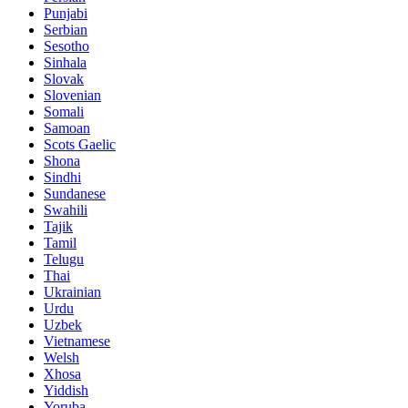
Punjabi
Serbian
Sesotho
Sinhala
Slovak
Slovenian
Somali
Samoan
Scots Gaelic
Shona
Sindhi
Sundanese
Swahili
Tajik
Tamil
Telugu
Thai
Ukrainian
Urdu
Uzbek
Vietnamese
Welsh
Xhosa
Yiddish
Yoruba