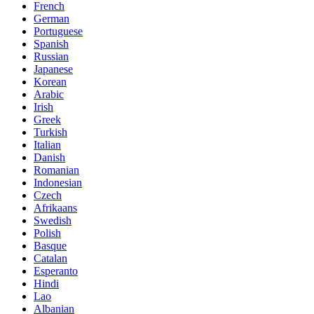
French
German
Portuguese
Spanish
Russian
Japanese
Korean
Arabic
Irish
Greek
Turkish
Italian
Danish
Romanian
Indonesian
Czech
Afrikaans
Swedish
Polish
Basque
Catalan
Esperanto
Hindi
Lao
Albanian