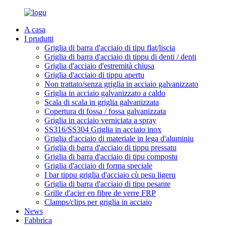
A casa
I prudutti
Griglia di barra d'acciaio di tipu flat/liscia
Griglia di barra d'acciaio di tippu di denti / denti
Griglia d'acciaio d'estremità chiusa
Griglia d'acciaio di tippu apertu
Non trattato/senza griglia in acciaio galvanizzato
Griglia in acciaio galvanizzato a caldo
Scala di scala in griglia galvanizzata
Copertura di fossa / fossa galvanizzata
Griglia in acciaio verniciata a spray
SS316/SS304 Griglia in acciaio inox
Griglia d'acciaio di materiale in lega d'aluminiu
Griglia di barra d'acciaio di tippu pressatu
Griglia di barra d'acciaio di tipu compostu
Griglia d'acciaio di forma speciale
I bar tippu griglia d'acciaio cù pesu ligeru
Griglia di barra d'acciaio di tipu pesante
Grille d'acier en fibre de verre FRP
Clamps/clips per griglia in acciaio
News
Fabbrica