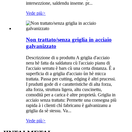
intersezzione, saldendu inseme. pr...
Vede più
>
Non trattato/senza griglia in acciaio
galvanizzato
Descrizzione di u produttu A griglia d'acciaio
nera hè fatta da saldatura cù l'acciaio pianu di
l'acciaio serratu è bars cù una certa distanza. È a
superficia di a griglia d'acciaio ùn hè micca
trattata. Passa per cutting, edging è altri prucessi.
I prudutti gode di e caratteristiche di alta forza,
alta forza, struttura ligera, altu cuscinettu,
comodità per a carica è altre proprietà. Griglia in
acciaio senza trattatu: Permette una consegna più
rapida à i clienti chì fabricanu è galvanizanu a
griglia da sè stessu. Va...
Vede più
>