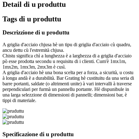
Detail di u produttu
Tags di u produttu
Descrizzione di u produttu
A griglia d'acciaio chjusa hè un tipu di griglia d'acciaio cù quadru,
ancu dettu cù l'estremità chjusa.
Chistu significa chì a lunghezza è a larghezza di a griglia d'acciaio
pò esse prodotta secondu u requisitu di i clienti. Cum'è 1mx1m,
1mx2m, 1mx3m, 2mx3m è cusì.
A griglia d'acciaio hè una bona scelta per a forza, a sicurità, u costu
à longu andà è a durabilità. Bar Grating hè custituitu da una seria di
barre portanti, saldate (o altrimenti unite) à vari intervalli à traverse
perpendiculari per furmà un pannellu portante. Hè dispunibule in
una larga selezzione di dimensioni di pannelli; dimensioni bar, è
tippi di materiale.
Specificazione di u produttu