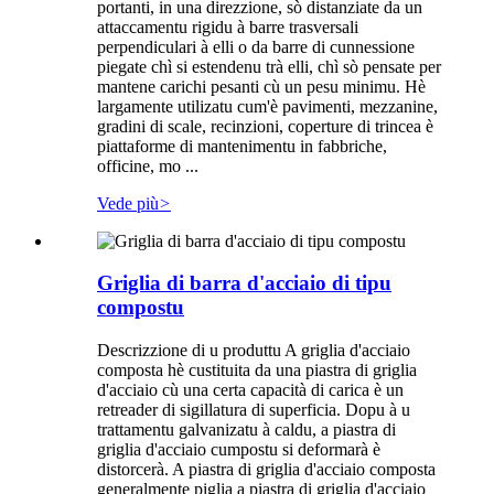
portanti, in una direzzione, sò distanziate da un
attaccamentu rigidu à barre trasversali
perpendiculari à elli o da barre di cunnessione
piegate chì si estendenu trà elli, chì sò pensate per
mantene carichi pesanti cù un pesu minimu. Hè
largamente utilizatu cum'è pavimenti, mezzanine,
gradini di scale, recinzioni, coperture di trincea è
piattaforme di mantenimentu in fabbriche,
officine, mo ...
Vede più
>
Griglia di barra d'acciaio di tipu
compostu
Descrizzione di u produttu A griglia d'acciaio
composta hè custituita da una piastra di griglia
d'acciaio cù una certa capacità di carica è un
retreader di sigillatura di superficia. Dopu à u
trattamentu galvanizatu à caldu, a piastra di
griglia d'acciaio cumpostu si deformarà è
distorcerà. A piastra di griglia d'acciaio composta
generalmente piglia a piastra di griglia d'acciaio