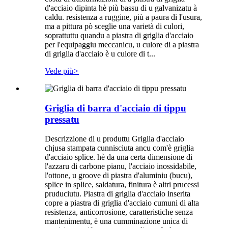
d'acciaio dipinta hè più bassu di u galvanizatu à
caldu. resistenza a ruggine, più a paura di l'usura,
ma a pittura pò sceglie una varietà di culori,
soprattuttu quandu a piastra di griglia d'acciaio
per l'equipaggiu meccanicu, u culore di a piastra
di griglia d'acciaio è u culore di t...
Vede più
>
Griglia di barra d'acciaio di tippu
pressatu
Descrizzione di u produttu Griglia d'acciaio
chjusa stampata cunnisciuta ancu com'è griglia
d'acciaio splice. hè da una certa dimensione di
l'azzaru di carbone pianu, l'acciaio inossidabile,
l'ottone, u groove di piastra d'aluminiu (bucu),
splice in splice, saldatura, finitura è altri prucessi
pruduciutu. Piastra di griglia d'acciaio inserita
copre a piastra di griglia d'acciaio cumuni di alta
resistenza, anticorrosione, caratteristiche senza
mantenimentu, è una cumminazione unica di