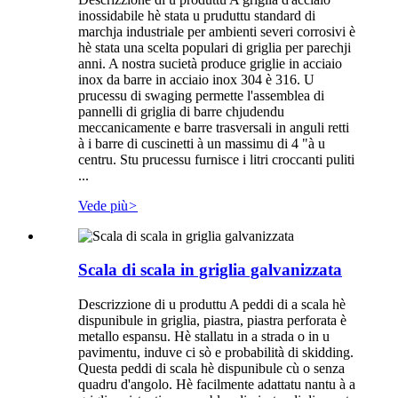
inossidabile hè stata u pruduttu standard di
marchja industriale per ambienti severi corrosivi è
hè stata una scelta populari di griglia per parechji
anni. A nostra sucietà produce griglie in acciaio
inox da barre in acciaio inox 304 è 316. U
prucessu di swaging permette l'assemblea di
pannelli di griglia di barre chjudendu
meccanicamente e barre trasversali in anguli retti
à i barre di cuscinetti à un massimu di 4 "à u
centru. Stu prucessu furnisce i litri croccanti puliti
...
Vede più
>
Scala di scala in griglia galvanizzata
Descrizzione di u produttu A peddi di a scala hè
dispunibule in griglia, piastra, piastra perforata è
metallo espansu. Hè stallatu in a strada o in u
pavimentu, induve ci sò e probabilità di skidding.
Questa peddi di scala hè dispunibule cù o senza
quadru d'angolo. Hè facilmente adattatu nantu à a