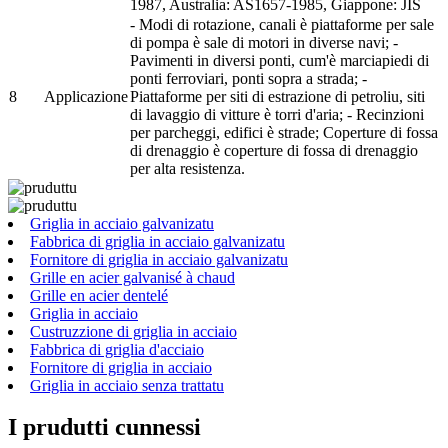
1987, Australia: AS1657-1985, Giappone: JIS
- Modi di rotazione, canali è piattaforme per sale
di pompa è sale di motori in diverse navi; -
Pavimenti in diversi ponti, cum'è marciapiedi di
ponti ferroviari, ponti sopra a strada; -
8
Applicazione
Piattaforme per siti di estrazione di petroliu, siti
di lavaggio di vitture è torri d'aria; - Recinzioni
per parcheggi, edifici è strade; Coperture di fossa
di drenaggio è coperture di fossa di drenaggio
per alta resistenza.
Griglia in acciaio galvanizatu
Fabbrica di griglia in acciaio galvanizatu
Fornitore di griglia in acciaio galvanizatu
Grille en acier galvanisé à chaud
Grille en acier dentelé
Griglia in acciaio
Custruzzione di griglia in acciaio
Fabbrica di griglia d'acciaio
Fornitore di griglia in acciaio
Griglia in acciaio senza trattatu
I prudutti cunnessi