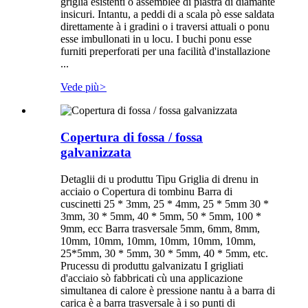
griglia esistenti o assemblee di piastra di diamante
insicuri. Intantu, a peddi di a scala pò esse saldata
direttamente à i gradini o i traversi attuali o ponu
esse imbullonati in u locu. I buchi ponu esse
furniti preperforati per una facilità d'installazione
...
Vede più
>
Copertura di fossa / fossa
galvanizzata
Detaglii di u produttu Tipu Griglia di drenu in
acciaio o Copertura di tombinu Barra di
cuscinetti 25 * 3mm, 25 * 4mm, 25 * 5mm 30 *
3mm, 30 * 5mm, 40 * 5mm, 50 * 5mm, 100 *
9mm, ecc Barra trasversale 5mm, 6mm, 8mm,
10mm, 10mm, 10mm, 10mm, 10mm, 10mm,
25*5mm, 30 * 5mm, 30 * 5mm, 40 * 5mm, etc.
Prucessu di produttu galvanizatu I grigliati
d'acciaio sò fabbricati cù una applicazione
simultanea di calore è pressione nantu à a barra di
carica è a barra trasversale à i so punti di