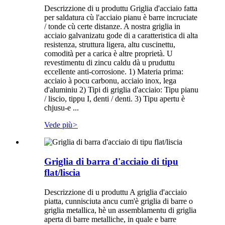
Descrizzione di u produttu Griglia d'acciaio fatta
per saldatura cù l'acciaio pianu è barre incruciate
/ tonde cù certe distanze. A nostra griglia in
acciaio galvanizatu gode di a caratteristica di alta
resistenza, struttura ligera, altu cuscinettu,
comodità per a carica è altre proprietà. U
revestimentu di zincu caldu dà u pruduttu
eccellente anti-corrosione. 1) Materia prima:
acciaio à pocu carbonu, acciaio inox, lega
d'aluminiu 2) Tipi di griglia d'acciaio: Tipu pianu
/ liscio, tippu I, denti / denti. 3) Tipu apertu è
chjusu-e ...
Vede più
>
Griglia di barra d'acciaio di tipu
flat/liscia
Descrizzione di u produttu A griglia d'acciaio
piatta, cunnisciuta ancu cum'è griglia di barre o
griglia metallica, hè un assemblamentu di griglia
aperta di barre metalliche, in quale e barre