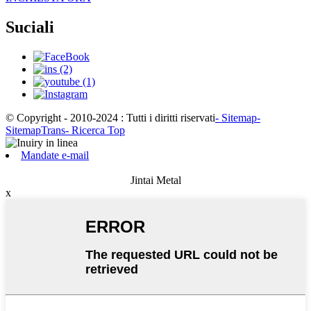
Suciali
© Copyright - 2010-2024 : Tutti i diritti riservati
- Sitemap
-
SitemapTrans
- Ricerca Top
Mandate e-mail
Jintai Metal
x