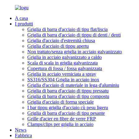
A casa
I prudutti
Griglia di barra d'acciaio di tipu flat/liscia
Griglia di barra d'acciaio di tippu di denti / denti
Griglia d'acciaio d'estremità chiusa
Griglia d'acciaio di tippu apertu
Non trattato/senza griglia in acciaio galvanizzato
Griglia in acciaio galvanizzato a caldo
Scala di scala in griglia galvanizzata
Copertura di fossa / fossa galvanizzata
Griglia in acciaio verniciata a spray
SS316/SS304 Griglia in acciaio inox
Griglia d'acciaio di materiale in lega d'aluminiu
Griglia di barra d'acciaio di tippu pressatu
Griglia di barra d'acciaio di tipu compostu
Griglia d'acciaio di forma speciale
I bar tippu griglia d'acciaio cù pesu ligeru
Griglia di barra d'acciaio di tipu pesante
Grille d'acier en fibre de verre FRP
Clamps/clips per griglia in acciaio
News
Fabbrica