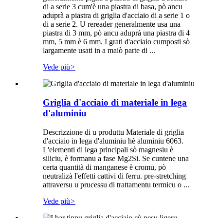
di a serie 3 cum'è una piastra di basa, pò ancu
aduprà a piastra di griglia d'acciaio di a serie 1 o
di a serie 2. U rereader generalmente usa una
piastra di 3 mm, pò ancu aduprà una piastra di 4
mm, 5 mm è 6 mm. I grati d'acciaio cumposti sò
largamente usati in a maiò parte di ...
Vede più
>
Griglia d'acciaio di materiale in lega
d'aluminiu
Descrizzione di u produttu Materiale di griglia
d'acciaio in lega d'aluminiu hè aluminiu 6063.
L'elementi di lega principali sò magnesiu è
siliciu, è formanu a fase Mg2Si. Se cuntene una
certa quantità di manganese è cromu, pò
neutralizà l'effetti cattivi di ferru. pre-stretching
attraversu u prucessu di trattamentu termicu o ...
Vede più
>