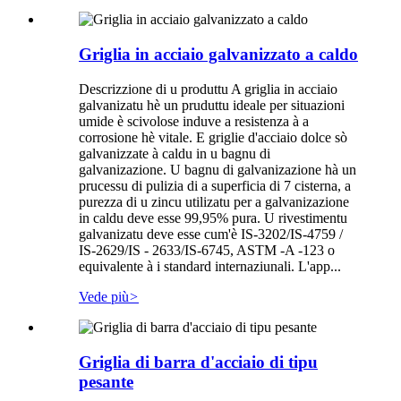
Griglia in acciaio galvanizzato a caldo
Descrizzione di u produttu A griglia in acciaio
galvanizatu hè un pruduttu ideale per situazioni
umide è scivolose induve a resistenza à a
corrosione hè vitale. E griglie d'acciaio dolce sò
galvanizzate à caldu in u bagnu di
galvanizazione. U bagnu di galvanizazione hà un
prucessu di pulizia di a superficia di 7 cisterna, a
purezza di u zincu utilizatu per a galvanizazione
in caldu deve esse 99,95% pura. U rivestimentu
galvanizatu deve esse cum'è IS-3202/IS-4759 /
IS-2629/IS - 2633/IS-6745, ASTM -A -123 o
equivalente à i standard internaziunali. L'app...
Vede più
>
Griglia di barra d'acciaio di tipu
pesante