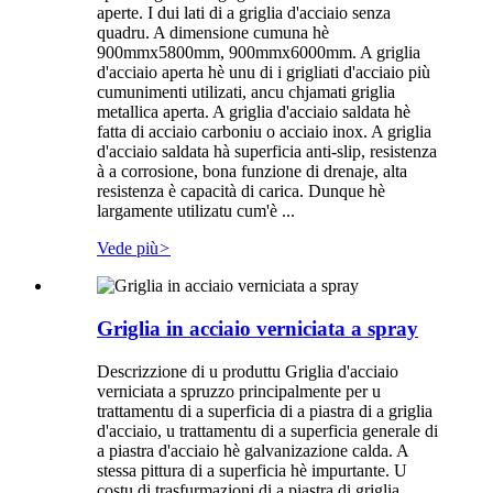
aperte. I dui lati di a griglia d'acciaio senza
quadru. A dimensione cumuna hè
900mmx5800mm, 900mmx6000mm. A griglia
d'acciaio aperta hè unu di i grigliati d'acciaio più
cumunimenti utilizati, ancu chjamati griglia
metallica aperta. A griglia d'acciaio saldata hè
fatta di acciaio carboniu o acciaio inox. A griglia
d'acciaio saldata hà superficia anti-slip, resistenza
à a corrosione, bona funzione di drenaje, alta
resistenza è capacità di carica. Dunque hè
largamente utilizatu cum'è ...
Vede più
>
Griglia in acciaio verniciata a spray
Descrizzione di u produttu Griglia d'acciaio
verniciata a spruzzo principalmente per u
trattamentu di a superficia di a piastra di a griglia
d'acciaio, u trattamentu di a superficia generale di
a piastra d'acciaio hè galvanizazione calda. A
stessa pittura di a superficia hè impurtante. U
costu di trasfurmazioni di a piastra di griglia