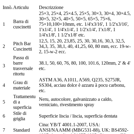
Innò.
Articulu
Descrizzione
25×3, 25×4, 25×4.5, 25×5, 30×3, 30×4, 30×4.5,
30×5, 32×5, 40×5, 50×5, 65×5, 75×6,
Barra di
1
75×10,100×10mm, etc. 1/4'x3/16', 1 1/2'x3/16',
cuscinetti
1'x1/4', 1 1/4'x1/4', 1 1/2'x1/4', 1'x1/8', 1
1/4'x1/8', 1 1/2'x1/8' etc.
12,5, 15, 20, 23,85, 25, 30, 30,16, 30,3, 32,5,
Pitch Bar
2
34,3, 35, 38,1, 40, 41,25, 60, 80 mm, ecc. 19-w-
Cuscinetti
2, 15-w-2 ecc.
Passu di
barre
38.1, 50, 60, 76, 80, 100, 101.6, 120mm, 2' & 4'
3
trasversale
etc.
ritortu
ASTM A36, A1011, A569, Q235, S275JR,
Grau di
4
SS304, acciau dolce è azzaru à pocu carbonu,
materiale
etc.
Trattamentu
Neru, autocolore, galvanizzato a caldo,
5
di a
verniciato, rivestimento spray
superficia
Stile di
6
Superficie liscia / liscia, superficia dentata
griglia
Cina: YB/T 4001.1-2007, USA:
7
Standard
ANSI/NAAMM (MBG531-88), UK: BS4592-