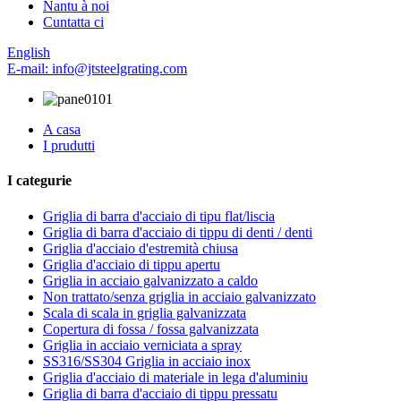
Nantu à noi
Cuntatta ci
English
E-mail: info@jtsteelgrating.com
A casa
I prudutti
I categurie
Griglia di barra d'acciaio di tipu flat/liscia
Griglia di barra d'acciaio di tippu di denti / denti
Griglia d'acciaio d'estremità chiusa
Griglia d'acciaio di tippu apertu
Griglia in acciaio galvanizzato a caldo
Non trattato/senza griglia in acciaio galvanizzato
Scala di scala in griglia galvanizzata
Copertura di fossa / fossa galvanizzata
Griglia in acciaio verniciata a spray
SS316/SS304 Griglia in acciaio inox
Griglia d'acciaio di materiale in lega d'aluminiu
Griglia di barra d'acciaio di tippu pressatu